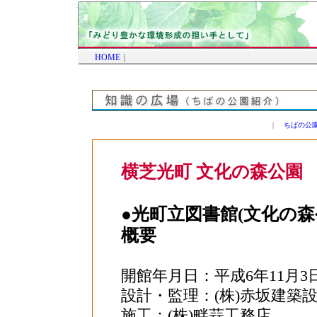
HOME
｜
｜
ちばの公
横芝光町 文化の森公園
●光町立図書館(文化の森
概要
開館年月日：平成6年11月3
設計・監理：(株)赤坂建築
施工：(株)畔蒜工務店