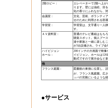
2階ロビー：
エレベーターで2階へ上が
ります。壁には油絵、目
化の香りにふれながら、
会議室：
文化、芸術、ボランティ
せのために利用される部屋
学習室：
学習室は、文字通り一人静
す。
ＡＶ資料室：
普通のテレビ番組はもち
聴覚スポット。個人ブース
達や家族と一緒に楽しむ
が3台設備され、ライブ会
ハイビジョン
200インチの大画面で映
ホール：
イビジョン。ホールは12
動式ですので展示会など
他
フランス庭園：
図書館の東側に位置し、
が、フランス風庭園。広さは
ッパの宮殿にいるような
●サービス