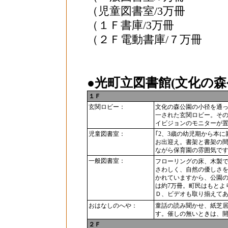
（児童図書室/3万冊
（１Ｆ書庫/3万冊
（２Ｆ電動書庫/７万冊
●光町立図書館(文化の森
１Ｆ
玄関ロビー：
文化の森公園の小径を通
一された玄関ロビー。そ
イビジョンのモニターが
児童図書室：
｢2、3歳の幼児期から本
お出迎え。書架と書架の
ながら保育園の雰囲気です
一般図書室：
フローリングの床、木製
さわしく、自然の優しさ
かれていますから、公園
は約7万冊。町民はもとよ
Ｄ、ビデオも取り揃えて
おはなしのへや：
童話の読み聞かせ、紙芝
す。催しの無いときは、
２Ｆ