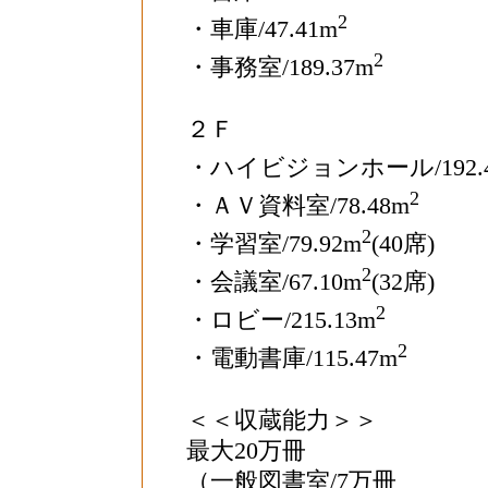
2
・車庫/47.41m
2
・事務室/189.37m
２Ｆ
・ハイビジョンホール/192.4
2
・ＡＶ資料室/78.48m
2
・学習室/79.92m
(40席)
2
・会議室/67.10m
(32席)
2
・ロビー/215.13m
2
・電動書庫/115.47m
＜＜収蔵能力＞＞
最大20万冊
（一般図書室/7万冊