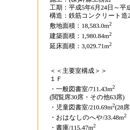
工期：平成5年6月24日～平成
構造：鉄筋コンクリート造2
2
敷地面積：18,583.0m
2
建築面積：1,980.84m
2
延床面積：3,029.71m
＜＜主要室構成＞＞
１Ｆ
2
・一般図書室/711.43m
(閲覧席30席・その他63席)
2
・児童図書室/210.69m
(28席
2
・おはなしのへや/33.48m
2
・書庫/115.47m