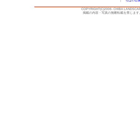
｜
ちばの公
COPYRIGHT(C)2006- CHIBA LANDSCA
掲載の内容・写真の無断転載を禁じます