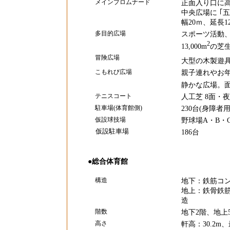
メインプロムナード
正面入り口に高さ
中央広場に ｢
幅20ｍ、延長
多目的広場
スポーツ活動
2
13,000m
の芝
冒険広場
大型の木製遊具
こもれび広場
親子連れやお
静かな広場。面積
テニスコート
人工芝 8面・
駐車場(体育館側)
230台(身障者
仮設球技場
野球場A・B・
仮設駐車場
186台
●総合体育館
構造
地下：鉄筋コ
地上：鉄骨鉄
造
階数
地下2階、地上
高さ
軒高：30.2m