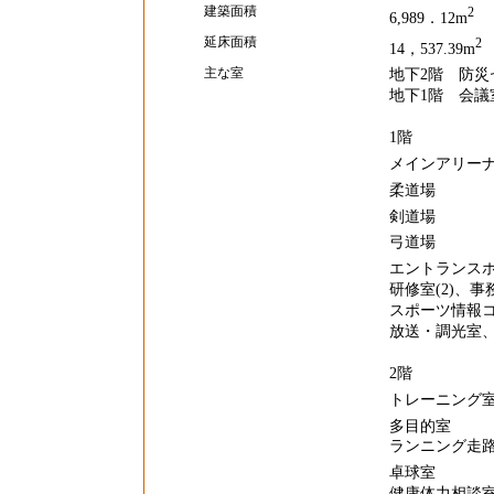
建築面積
2
6,989．12m
延床面積
2
14，537.39m
主な室
地下2階 防
地下1階 会議
1階
メインアリーナ
柔道場 (面
剣道場 (面
弓道場 (射
エントランスホー
研修室(2)、事
スポーツ情報
放送・調光室、
2階
トレーニング室 
多目的室 (
ランニング走路 
卓球室 (
健康体力相談