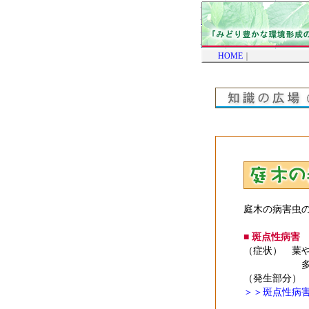
HOME
｜
庭木の病害虫
■ 斑点性病害
（症状） 葉
多くの植
（発生部分）
＞＞斑点性病