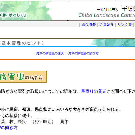
｜
協会概要
｜
会員紹介
｜
リンク集
｜
庭木の病害虫の症状
｜
庭木の病害虫の防ぎ方
｜
の防ぎ方や薬剤の取扱いについての詳細は、
最寄りの業者
にお問合せ下
や枝に
黒斑、褐斑、黒点状にいろいろな大きさの斑点
が見られる。
物に発生。
 葉、枝、果実 （発生時期） 周年
害の防ぎ方