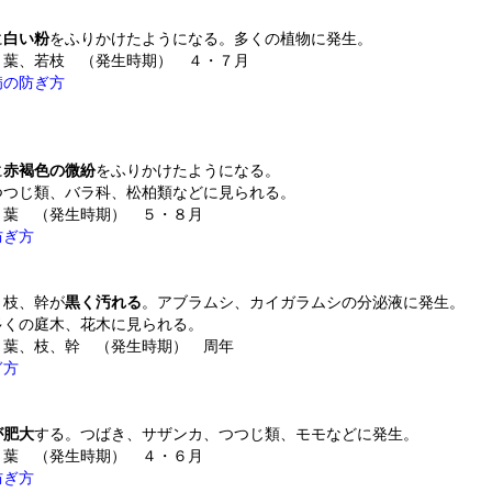
に
白い粉
をふりかけたようになる。多くの植物に発生。
 葉、若枝 （発生時期） ４・７月
病の防ぎ方
に
赤褐色の微紛
をふりかけたようになる。
バラ科、松柏類などに見られる。
 葉 （発生時期） ５・８月
防ぎ方
、枝、幹が
黒く汚れる
。アブラムシ、カイガラムシの分泌液に発生。
木、花木に見られる。
 葉、枝、幹 （発生時期） 周年
ぎ方
が肥大
する。つばき、サザンカ、つつじ類、モモなどに発生。
 葉 （発生時期） ４・６月
防ぎ方