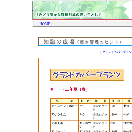
HOME
｜
｜
グランドカバープラン
■ 一・二年草（春）
品 名
科 名
規 格
価 格
原
アイスランドポピー
ケシ
10.5cmポッ
170円
北米
ト
アゲラタム
キク
10.5cmポッ
160円
中米
ト
アネモネ
キンポウ
10.5cmポッ
220円
地中
ゲ
ト
アリッサム
アブラナ
10.5cmポッ
150円
欧州