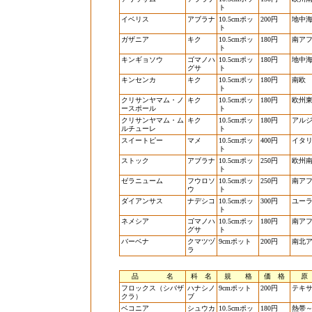
ト
イベリス
アブラナ
10.5cmポッ
200円
地中
ト
ガザニア
キク
10.5cmポッ
180円
南ア
ト
キンギョソウ
ゴマノハ
10.5cmポッ
180円
地中
グサ
ト
キンセンカ
キク
10.5cmポッ
180円
南欧
ト
クリサンヤマム・ノ
キク
10.5cmポッ
180円
欧州
ースポール
ト
クリサンヤマム・ム
キク
10.5cmポッ
180円
アル
ルチューレ
ト
スイートピー
マメ
10.5cmポッ
400円
イタ
ト
ストック
アブラナ
10.5cmポッ
250円
欧州
ト
ゼラニューム
フウロソ
10.5cmポッ
250円
南ア
ウ
ト
ダイアンサス
ナデシコ
10.5cmポッ
300円
ユー
ト
ネメシア
ゴマノハ
10.5cmポッ
180円
南ア
グサ
ト
バーベナ
クマツヅ
9cmポット
200円
南北
ラ
品 名
科 名
規 格
価 格
原
フロックス（シバザ
ハナシノ
9cmポット
200円
テキ
クラ）
ブ
ベコニア
シュウカ
10.5cmポッ
180円
熱帯