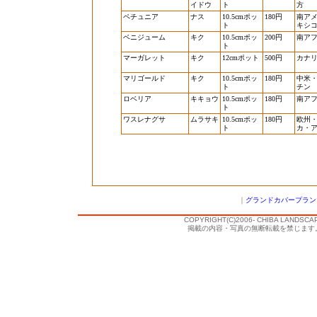
イドウ
ト
方
ペチュニア
ナス
10.5cmポッ
180円
南ア
ト
キシ
ベニジューム
キク
10.5cmポッ
200円
南ア
ト
マーガレット
キク
12cmポット
500円
カナ
マリゴールド
キク
10.5cmポッ
180円
中米
ト
チン
ロベリア
キキョウ
10.5cmポッ
180円
南ア
ト
ワスレナグサ
ムラサキ
10.5cmポッ
180円
欧州
ト
カ・
｜
グランドカバープラン
COPYRIGHT(C)2006- CHIBA LANDSCA
掲載の内容・写真の無断転載を禁じます