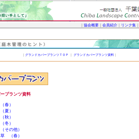
｜
協会概要
｜
会員紹介
｜
リンク集
｜
グランドカバープランツＴＯＰ
｜
グランドカバープランツ資料
｜
バープランツ資料
 （春）
 （夏）
 （秋）
 （冬）
 （その他）
年草 （春）