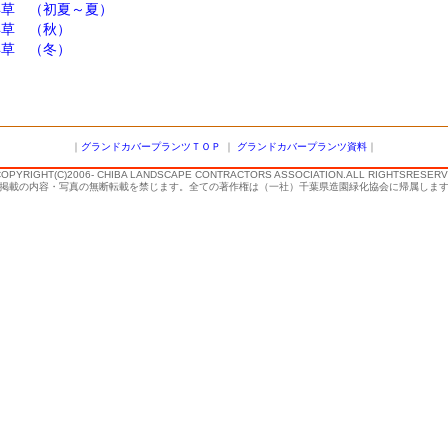
年草 （初夏～夏）
年草 （秋）
年草 （冬）
｜
グランドカバープランツＴＯＰ
｜
グランドカバープランツ資料
｜
PYRIGHT(C)2006- CHIBA LANDSCAPE CONTRACTORS ASSOCIATION.ALL RIGHTSRESERV
載の内容・写真の無断転載を禁じます。全ての著作権は（一社）千葉県造園緑化協会に帰属しま