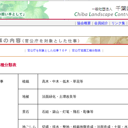
｜
協会概要
｜
会員紹介
｜
リンク集
｜
官公庁を対象とした仕事ＴＯＰ
｜
官公庁造園工種分類表
｜
工種分類表
事
植栽
高木・中木・低木・草花等
地被
法面緑化・土壌改良等
景石
石組・築山・灯篭・飛石・彫像等
地ごしら
切盛・排水・整地・植栽地盤造成・法面造成・土留・水