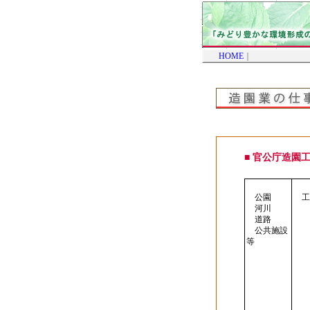
HOME
｜
■ 官公庁造園
公園
工
河川
道路
公共施設
等