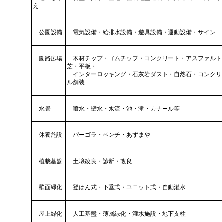
え
公園設備
電気設備・給排水設備・遊具設備・運動設備・サイン
園路広場
木材チップ・ゴムチップ・コンクリート・アスファルト
芝・平板・
インターロッキング・石灰岩ダスト・自然石・コンクリ
ル舗装
水景
噴水・壁水・水流・池・滝・カナール等
休養施設
パーゴラ・ベンチ・あずまや
植栽基盤
土壌改良・診断・改良
壁面緑化
登はん式・下垂式・ユニット式・自動灌水
屋上緑化
人工基盤・薄層緑化・灌水施設・地下支柱