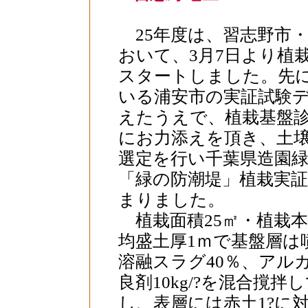
25年度は、習志野市
おいて、3月7日より植
スタートしました。先
いる浦安市の実証試験
えたうえで、植栽基盤
にお力添えを頂き、土
選定を行い千葉県造園緑
「緑の防潮堤」植栽実
まりました。
植栽面積25㎡・植栽本
均盛土厚1ｍで基盤層は噴
溶融スラグ40％、アル
良剤10kg/?を混合撹拌
し、表層には赤土1?に