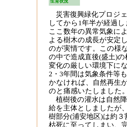
生育状況
災害復興緑化プロジェ
してから1年半が経過し
ここ数年の異常気象に
よる樹木の成長が安定
のが実情です。この様
の中で造成直後(盛土)
変化の厳しい環境下に
2・3年間は気象条件等
かなければ、自然再生
のと痛感いたしました
植樹後の灌水は自然降
給を主体としましたが、
樹部分(浦安地区)は約
枯死に至ってしまい、