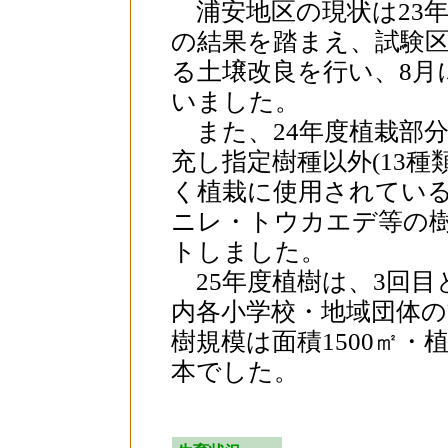
浦安地区の現状は23年
の結果を踏まえ、試験区
る土壌改良を行い、8月
いました。
また、24年度植栽部
充し指定樹種以外(13種
く植栽に使用されてい
ニレ・トウカエデ等の
トしました。
25年度植樹は、3回目と
内各小学校・地域団体
樹規模は面積1500㎡・植
本でした。