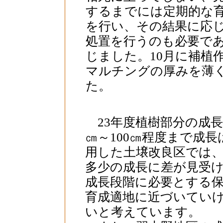
するまでには定期的な
を行い、その結果に応
処置を行うのも必要で
じました。10月に補植
マルチングの厚みを薄
た。
23年度植樹部分の成長
㎝～100㎝程度まで成
用した土壌改良区では、
多少の成長に差が見受
成長段階に必要とする
育成適地に近づいてい
いと考えています。